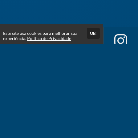
Este site usa cookies para melhorar sua
Ok!
experiência.
Política de Privacidade
Atendimento
De segunda à sabádo de 07:00 às 20:00
+5512988832308
Fale Conosco
CNPJ: 38.485.630/0001-76
Páginas