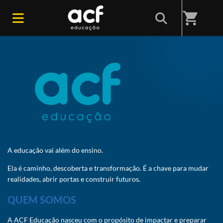
Home
/
ACF Educação - Impactando e preparando escolas, alunos,
shopping_cart
professores e gestores.
A educação vai além do ensino.
Ela é caminho, descoberta e transformação. É a chave para mudar
realidades, abrir portas e construir futuros.
QUEM SOMOS
A ACF Educação nasceu com o propósito de impactar e preparar