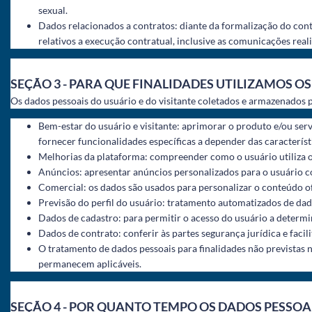
sexual.
Dados relacionados a contratos: diante da formalização do cont
relativos a execução contratual, inclusive as comunicações real
SEÇÃO 3 - PARA QUE FINALIDADES UTILIZAMOS OS
Os dados pessoais do usuário e do visitante coletados e armazenados p
Bem-estar do usuário e visitante: aprimorar o produto e/ou serv
fornecer funcionalidades específicas a depender das característ
Melhorias da plataforma: compreender como o usuário utiliza os
Anúncios: apresentar anúncios personalizados para o usuário c
Comercial: os dados são usados para personalizar o conteúdo o
Previsão do perfil do usuário: tratamento automatizados de dado
Dados de cadastro: para permitir o acesso do usuário a determ
Dados de contrato: conferir às partes segurança jurídica e facil
O tratamento de dados pessoais para finalidades não previstas 
permanecem aplicáveis.
SEÇÃO 4 - POR QUANTO TEMPO OS DADOS PESSO