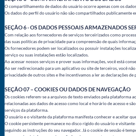
O compartilhamento de dados do usuário ocorre apenas com os dados r
Os dados do perfil do usuário não são compartilhados publicamente e
SEÇÃO 6 - OS DADOS PESSOAIS ARMAZENADOS SE
Com relação aos fornecedores de serviços terceirizados como proces
das suas políticas de privacidade para compreensão de quais informaç
Os fornecedores podem ser localizados ou possuir instalações localizad
serviço ou suas instalações estão localizados.
Ao acessar nossos serviços e prover suas informações, você está con
Ao ser redirecionado para um aplicativo ou site de terceiros, você nã
privacidade de outros sites e lhe incentivamos a ler as declarações de 
SEÇÃO 07 – COOKIES OU DADOS DE NAVEGAÇÃO
Os cookies referem-se a arquivos de texto enviados pela plataforma a
relacionadas aos dados de acesso como local e horário de acesso e são
serviços da plataforma.
O usuário e o visitante da plataforma manifesta conhecer e aceitar qu
O cookie persistente permanece no disco rígido do usuário e visitant
seguindo as instruções do seu navegador. Já o cookie de sessão é temp