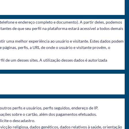
, telefone e endereço completo e documento). A partir deles, podemos
itantes de que seu perfil na plataforma estará acessível a todos demais
ntir uma melhor experiência ao usuário e visitante. Estes dados podem
páginas, perfis, a URL de onde o usuário e visitante provêm, o
l de um desses sites. A utilização desses dados é autorizada
ros perfis e usuários, perfis seguidos, endereço de IP.
mações sobre o cartão, além dos pagamentos efetuados.
icite o descadastro.
vicção religiosa, dados genéticos, dados relativos à saúde, orientação