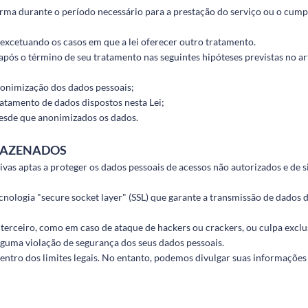
forma durante o período necessário para a prestação do serviço ou o cum
xcetuando os casos em que a lei oferecer outro tratamento.
ós o término de seu tratamento nas seguintes hipóteses previstas no art
anonimização dos dados pessoais;
tratamento de dados dispostos nesta Lei;
 desde que anonimizados os dados.
RMAZENADOS
vas aptas a proteger os dados pessoais de acessos não autorizados e de s
ecnologia "secure socket layer" (SSL) que garante a transmissão de dados
 terceiro, como em caso de ataque de hackers ou crackers, ou culpa excl
lguma violação de segurança dos seus dados pessoais.
tro dos limites legais. No entanto, podemos divulgar suas informações pe