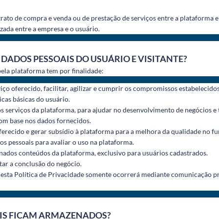
rato de compra e venda ou de prestação de serviços entre a plataforma e
izada entre a empresa e o usuário.
 DADOS PESSOAIS DO USUÁRIO E VISITANTE?
ela plataforma tem por finalidade:
iço oferecido, facilitar, agilizar e cumprir os compromissos estabelecido
icas básicas do usuário.
 serviços da plataforma, para ajudar no desenvolvimento de negócios e 
om base nos dados fornecidos.
ferecido e gerar subsídio à plataforma para a melhora da qualidade no f
s pessoais para avaliar o uso na plataforma.
inados conteúdos da plataforma, exclusivo para usuários cadastrados.
itar a conclusão do negócio.
nesta Política de Privacidade somente ocorrerá mediante comunicação pré
AIS FICAM ARMAZENADOS?