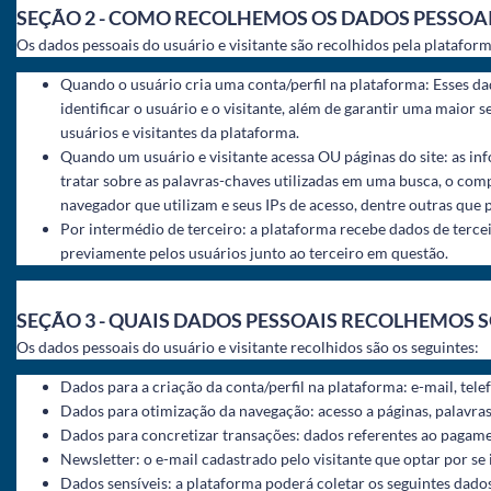
SEÇÃO 2 - COMO RECOLHEMOS OS DADOS PESSOAI
Os dados pessoais do usuário e visitante são recolhidos pela platafor
Quando o usuário cria uma conta/perfil na plataforma: Esses da
identificar o usuário e o visitante, além de garantir uma maior 
usuários e visitantes da plataforma.
Quando um usuário e visitante acessa OU páginas do site: as in
tratar sobre as palavras-chaves utilizadas em uma busca, o com
navegador que utilizam e seus IPs de acesso, dentre outras que 
Por intermédio de terceiro: a plataforma recebe dados de tercei
previamente pelos usuários junto ao terceiro em questão.
SEÇÃO 3 - QUAIS DADOS PESSOAIS RECOLHEMOS S
Os dados pessoais do usuário e visitante recolhidos são os seguintes:
Dados para a criação da conta/perfil na plataforma: e-mail, t
Dados para otimização da navegação: acesso a páginas, palavras-
Dados para concretizar transações: dados referentes ao pagame
Newsletter: o e-mail cadastrado pelo visitante que optar por se
Dados sensíveis: a plataforma poderá coletar os seguintes dados 