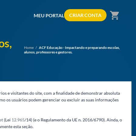
shopping_cart
CRIAR CONTA
MEU PORTAL
os,
Home
/
ACF Educação - Impactando e preparando escolas,
alunos, professores e gestores.
s e visitantes do site, com a finalidade de demonstrar absoluta
como os usuários podem gerenciar ou excluir as suas informações
et
(Lei
12.965
/14) (e o Regulamento da UE n. 2016/6790). Ainda, o
amente esta seção.