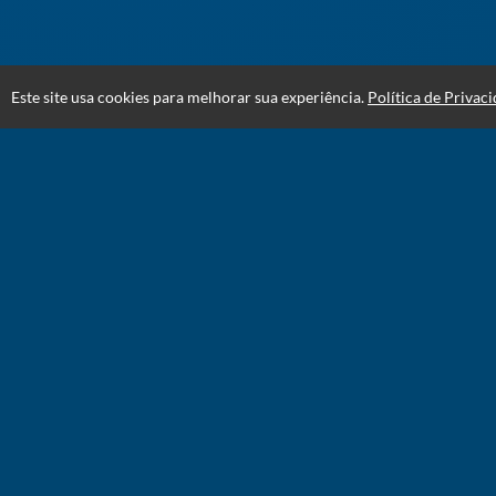
Este site usa cookies para melhorar sua experiência.
Política de Privac
Atendimento
De segunda à sabádo de 07:00 às 20:00
+5512988832308
Fale Conosco
CNPJ: 38.485.630/0001-76
Selos e certificados
Formas de pagamento