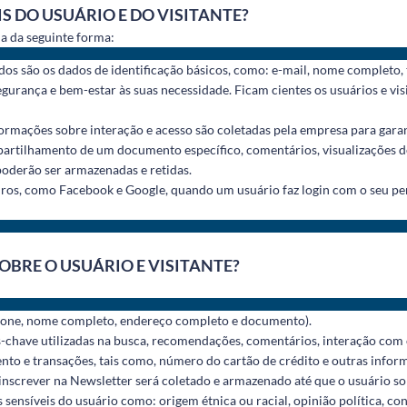
S DO USUÁRIO E DO VISITANTE?
ma da seguinte forma:
dos são os dados de identificação básicos, como: e-mail, nome completo
segurança e bem-estar às suas necessidade. Ficam cientes os usuários e vis
formações sobre interação e acesso são coletadas pela empresa para gara
partilhamento de um documento específico, comentários, visualizações de 
poderão ser armazenadas e retidas.
ros, como Facebook e Google, quando um usuário faz login com o seu perfi
OBRE O USUÁRIO E VISITANTE?
elefone, nome completo, endereço completo e documento).
chave utilizadas na busca, recomendações, comentários, interação com out
nto e transações, tais como, número do cartão de crédito e outras infor
 inscrever na Newsletter será coletado e armazenado até que o usuário sol
sensíveis do usuário como: origem étnica ou racial, opinião política, con