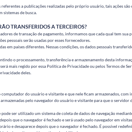
eferentes a publicações realizadas pelo próprio usuário, tais ações sã
m sistemas de busca.
RÃO TRANSFERIDOS A TERCEIROS?
sadores de transação de pagamento, informamos que cada qual tem sua pr
ões pessoais serão usadas por esses fornecedores.
as em países diferentes. Nessas condições, os dados pessoais transferido
sentindo o processamento, transferência e armazenamento desta informaç
o será mais regido por essa Política de Privacidade ou pelos Termos de S
privacidade deles.
o computador do usuário e visitante e que nele ficam armazenados, com i
 armazenadas pelo navegador do usuário e visitante para que o servidor d
e pode ser utilizado um sistema de coleta de dados de navegação mediante 
e depois que o navegador é fechado e será usado pelo navegador em visita
orário e desaparece depois que o navegador é fechado. É possível redefi