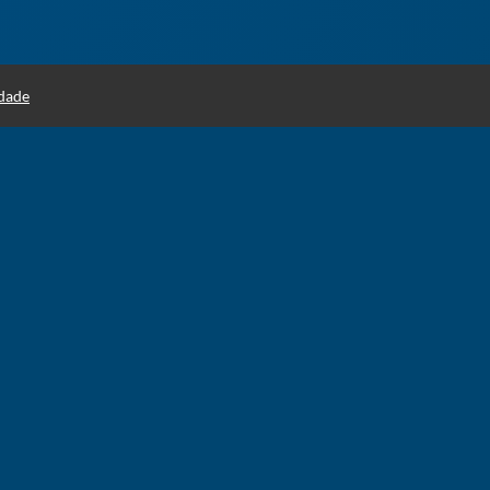
idade
Páginas
Termos de Uso
Configurações e Suporte
Política de Privacidade
Política de Privacidade