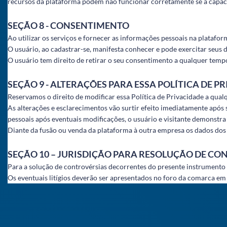
recursos da plataforma podem não funcionar corretamente se a capacid
SEÇÃO 8 - CONSENTIMENTO
Ao utilizar os serviços e fornecer as informações pessoais na platafor
O usuário, ao cadastrar-se, manifesta conhecer e pode exercitar seus d
O usuário tem direito de retirar o seu consentimento a qualquer tempo
SEÇÃO 9 - ALTERAÇÕES PARA ESSA POLÍTICA DE P
Reservamos o direito de modificar essa Política de Privacidade a qual
As alterações e esclarecimentos vão surtir efeito imediatamente após 
pessoais após eventuais modificações, o usuário e visitante demonstr
Diante da fusão ou venda da plataforma à outra empresa os dados dos 
SEÇÃO 10 – JURISDIÇÃO PARA RESOLUÇÃO DE CO
Para a solução de controvérsias decorrentes do presente instrumento s
Os eventuais litígios deverão ser apresentados no foro da comarca em