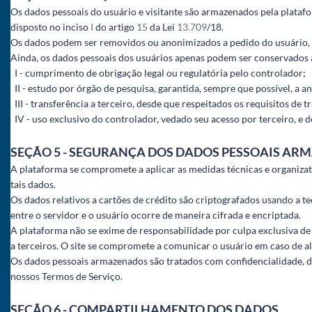
Os dados pessoais do usuário e visitante são armazenados pela plata
disposto no inciso
I
do artigo
15
da Lei
13.709
/18.
Os dados podem ser removidos ou anonimizados a pedido do usuário, e
Ainda, os dados pessoais dos usuários apenas podem ser conservados ap
I - cumprimento de obrigação legal ou regulatória pelo controlador;
II - estudo por órgão de pesquisa, garantida, sempre que possível, a 
III - transferência a terceiro, desde que respeitados os requisitos de 
IV - uso exclusivo do controlador, vedado seu acesso por terceiro, e
SEÇÃO 5 - SEGURANÇA DOS DADOS PESSOAIS A
A plataforma se compromete a aplicar as medidas técnicas e organizati
tais dados.
Os dados relativos a cartões de crédito são criptografados usando a t
entre o servidor e o usuário ocorre de maneira cifrada e encriptada.
A plataforma não se exime de responsabilidade por culpa exclusiva de
a terceiros. O site se compromete a comunicar o usuário em caso de a
Os dados pessoais armazenados são tratados com confidencialidade, den
nossos Termos de Serviço.
SEÇÃO 6 - COMPARTILHAMENTO DOS DADOS